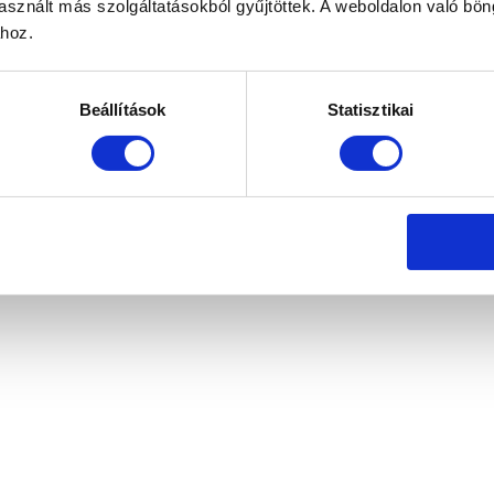
sznált más szolgáltatásokból gyűjtöttek. A weboldalon való bö
ához.
Beállítások
Statisztikai