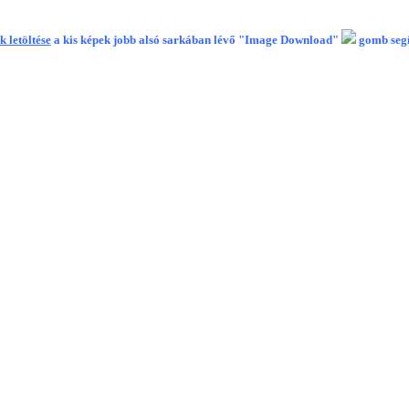
k letöltése
a kis képek jobb alsó sarkában lévő "Image Download"
gomb segít