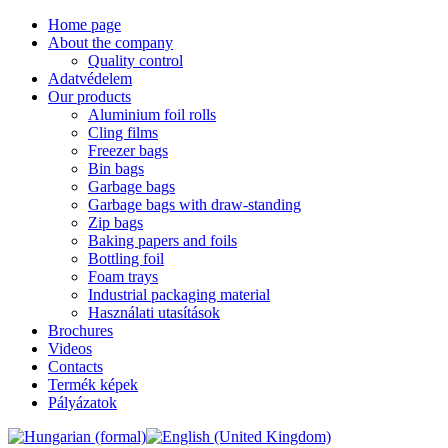
Home page
About the company
Quality control
Adatvédelem
Our products
Aluminium foil rolls
Cling films
Freezer bags
Bin bags
Garbage bags
Garbage bags with draw-standing
Zip bags
Baking papers and foils
Bottling foil
Foam trays
Industrial packaging material
Használati utasítások
Brochures
Videos
Contacts
Termék képek
Pályázatok