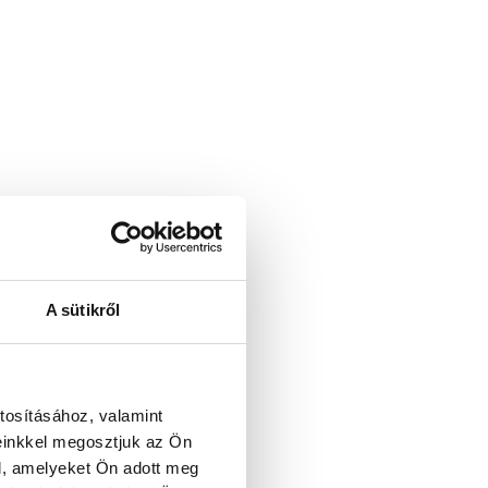
A sütikről
tosításához, valamint
einkkel megosztjuk az Ön
l, amelyeket Ön adott meg