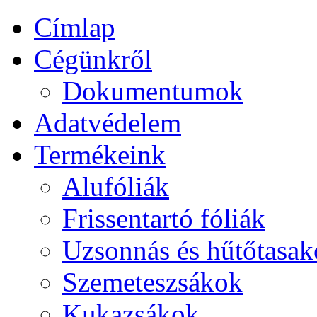
Címlap
Cégünkről
Dokumentumok
Adatvédelem
Termékeink
Alufóliák
Frissentartó fóliák
Uzsonnás és hűtőtasa
Szemeteszsákok
Kukazsákok