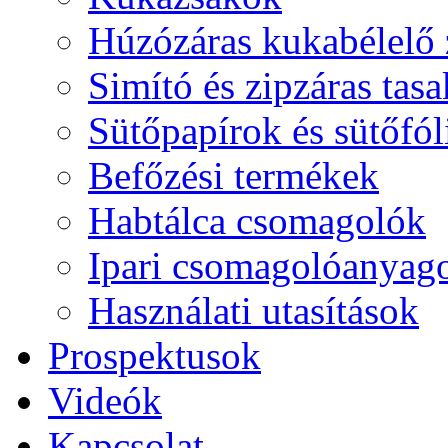
Húzózáras kukabélelő
Simító és zipzáras tas
Sütőpapírok és sütőfól
Befőzési termékek
Habtálca csomagolók
Ipari csomagolóanyag
Használati utasítások
Prospektusok
Videók
Kapcsolat