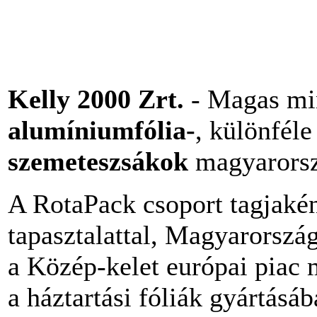
Kelly 2000 Zrt.
- Magas m
alumíniumfólia-
, különfél
szemeteszsákok
magyarorszá
A RotaPack csoport tagjakén
tapasztalattal, Magyarorszá
a Közép-kelet európai piac 
a háztartási fóliák gyártásá