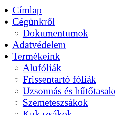
Címlap
Cégünkről
Dokumentumok
Adatvédelem
Termékeink
Alufóliák
Frissentartó fóliák
Uzsonnás és hűtőtasa
Szemeteszsákok
Kukazsákok