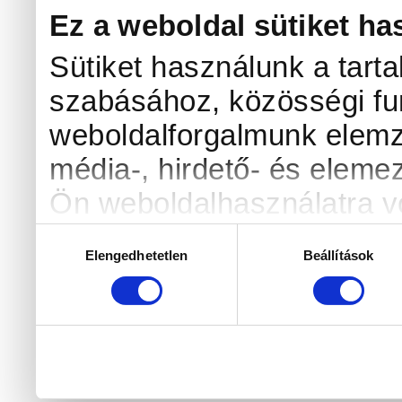
Ez a weboldal sütiket ha
Sütiket használunk a tart
szabásához, közösségi fun
weboldalforgalmunk elemz
média-, hirdető- és eleme
Ön weboldalhasználatra vo
kombinálhatják az adatoka
Hozzájárulás
Elengedhetetlen
Beállítások
kiválasztása
amelyeket Ön adott meg s
használt más szolgáltatás
való böngészés folytatásá
használatához.