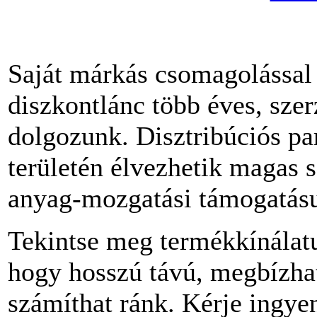
Saját márkás csomagolással
diszkontlánc több éves, szer
dolgozunk. Disztribúciós pa
területén élvezhetik magas sz
anyag-mozgatási támogatásu
Tekintse meg termékkínálat
hogy hosszú távú, megbízhat
számíthat ránk. Kérje ingye