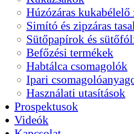
Húzózáras kukabélelő
Simító és zipzáras tas
Sütőpapírok és sütőfól
Befőzési termékek
Habtálca csomagolók
Ipari csomagolóanyag
Használati utasítások
Prospektusok
Videók
Kapcsolat