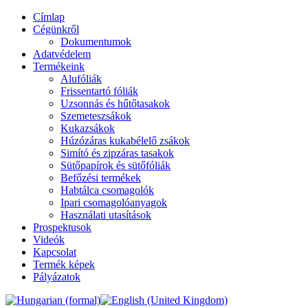
Címlap
Cégünkről
Dokumentumok
Adatvédelem
Termékeink
Alufóliák
Frissentartó fóliák
Uzsonnás és hűtőtasakok
Szemeteszsákok
Kukazsákok
Húzózáras kukabélelő zsákok
Simító és zipzáras tasakok
Sütőpapírok és sütőfóliák
Befőzési termékek
Habtálca csomagolók
Ipari csomagolóanyagok
Használati utasítások
Prospektusok
Videók
Kapcsolat
Termék képek
Pályázatok