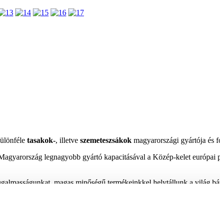
különféle
tasakok-
, illetve
szemeteszsákok
magyarországi gyártója és f
, Magyarország legnagyobb gyártó kapacitásával a Közép-kelet európai p
ugalmasságunkat, magas minőségű termékeinkkel helytállunk a világ bár
cain.