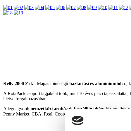
Kelly 2000 Zrt.
- Magas minőségű
háztartási és alumíniumfólia-
, 
A RotaPack csoport tagjaként több, mint 10 éves piaci tapasztalattal
illetve forgalmazásában.
A legnagyobb
nemzetközi áruházak beszállítójaként
bizonyítjuk r
Penny Market, CBA, Real, Coop, Interspar és Spar áruházláncok pol