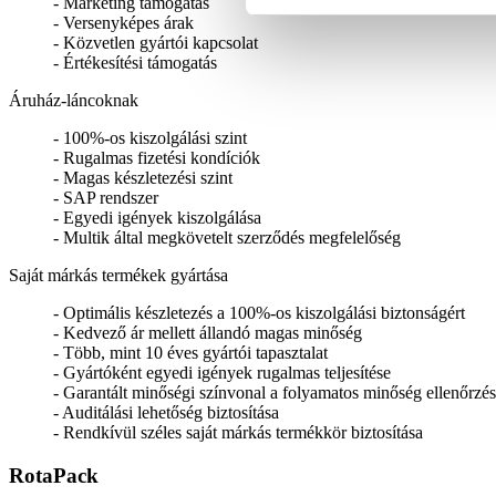
- Marketing támogatás
- Versenyképes árak
- Közvetlen gyártói kapcsolat
- Értékesítési támogatás
Áruház-láncoknak
- 100%-os kiszolgálási szint
- Rugalmas fizetési kondíciók
- Magas készletezési szint
- SAP rendszer
- Egyedi igények kiszolgálása
- Multik által megkövetelt szerződés megfelelőség
Saját márkás termékek gyártása
- Optimális készletezés a 100%-os kiszolgálási biztonságért
- Kedvező ár mellett állandó magas minőség
- Több, mint 10 éves gyártói tapasztalat
- Gyártóként egyedi igények rugalmas teljesítése
- Garantált minőségi színvonal a folyamatos minőség ellenőrz
- Auditálási lehetőség biztosítása
- Rendkívül széles saját márkás termékkör biztosítása
RotaPack