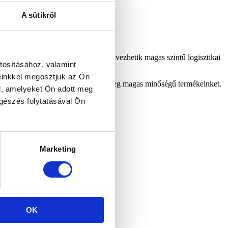
A sütikről
nereink az ország egész területén élvezhetik magas szintű logisztikai
tosításához, valamint
einkkel megosztjuk az Ön
ngyenes termékmintákat, és ismerje meg magas minőségű termékeinket.
l, amelyeket Ön adott meg
ngészés folytatásával Ön
Marketing
OK