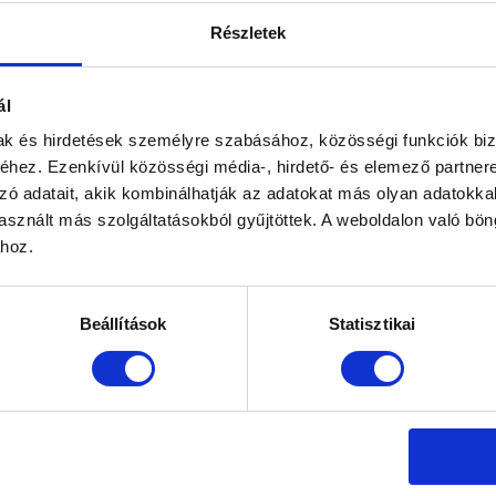
Részletek
ál
 éves, szerződött beszállító partnereként dolgozunk. Disztribúciós part
mak és hirdetések személyre szabásához, közösségi funkciók biz
hez. Ezenkívül közösségi média-, hirdető- és elemező partner
osszú távú, megbízható beszállító partnerként számíthat ránk. Kérje i
zó adatait, akik kombinálhatják az adatokat más olyan adatokka
sznált más szolgáltatásokból gyűjtöttek. A weboldalon való bö
ához.
Beállítások
Statisztikai