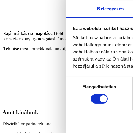
Beleegyezés
Ez a weboldal sütiket haszn
Saját márkás csomagolással több nemzetközi hiper-és diszkontlánc több
Sütiket használunk a tartal
készlet- és anyag-mozgatási támogatásunkat.
weboldalforgalmunk elemzésé
Tekintse meg termékkínálatunkat, és bizonyosodjon meg róla, hogy h
weboldalhasználatra vonatko
számukra vagy az Ön által ha
hozzájárul a sütik használat
Hozzájárulás
Elengedhetetlen
kiválasztása
Amit kínálunk
Disztribútor partnereinknek